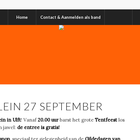
Home
Contact & Aanmelden als band
EIN 27 SEPTEMBER
n in Ulft
! Vanaf
20.00 uur
barst het grote
Tentfeest
los
n jawel:
de entree is gratis!
apop
, speciaal ter gelegenheid van de
Gildedagen van