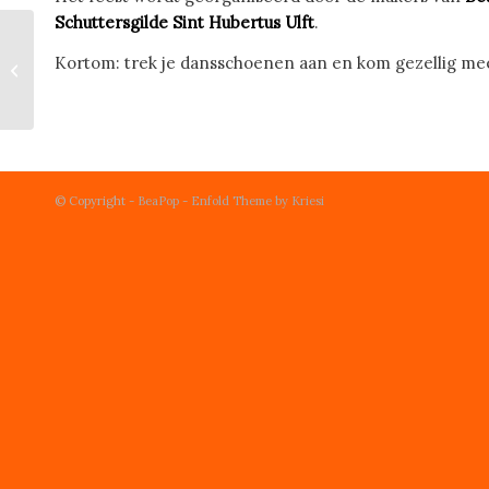
Schuttersgilde Sint Hubertus Ulft
.
Wij bedanken onze
Kortom: trek je dansschoenen aan en kom gezellig me
sponsoren
© Copyright -
BeaPop
-
Enfold Theme by Kriesi